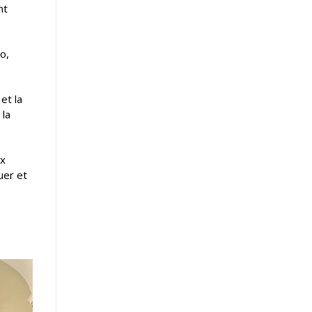
nt
o,
et la
 la
ux
uer et