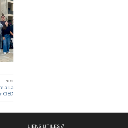
NEXT
e à La
er CIED
LIENS UTILES //